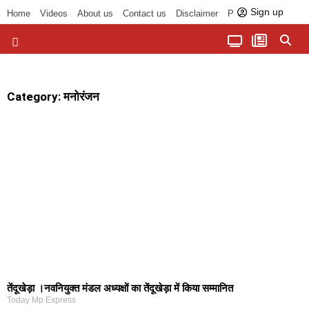
Sign up
Home
Videos
About us
Contact us
Disclaimer
Privacy Policy
पॉलिटिकल तड़का
चौपाल से भोपाल तक
सागर लोकसभा क्षेत्र
बुंदेलखंड की खबरें
हमारा अखबार
धर्म और आध्यात्म
Category: मनोरंजन
तेंदूखेड़ा ।नवनियुक्त मंडल अध्यक्षों का तेंदूखेड़ा में किया सम्मानित
Today Mp Express