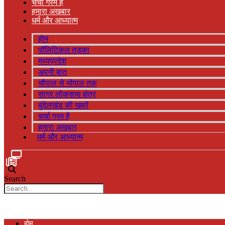
चर्चा गरम है
हमारा अखबार
धर्म और आध्यात्म
होम
पॉलिटिकल तड़का
मध्यप्रदेश
अपनी बात
चौपाल से भोपाल तक
सागर लोकसभा क्षेत्र
बुंदेलखंड की खबरें
चर्चा गरम है
हमारा अखबार
धर्म और आध्यात्म
Search
होम