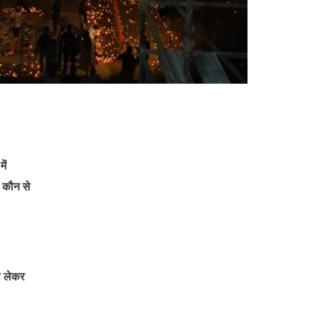
ें
ी कौन से
को लेकर