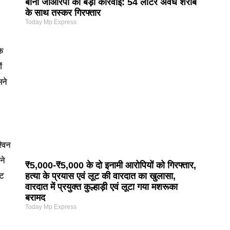
बीना जीआरपी की बड़ी कार्रवाई: 54 लीटर अवैध शराब
के साथ तस्कर गिरफ्तार
Today Mp Express
के
ं
मने
्विन
ने
₹5,000-₹5,000 के दो इनामी आरोपियों को गिरफ्तार,
हत्या के प्रयास एवं लूट की वारदात का खुलासा,
नट
वारदात में प्रयुक्त कुल्हाड़ी एवं लूटा गया मशरूका
बरामद
Today Mp Express