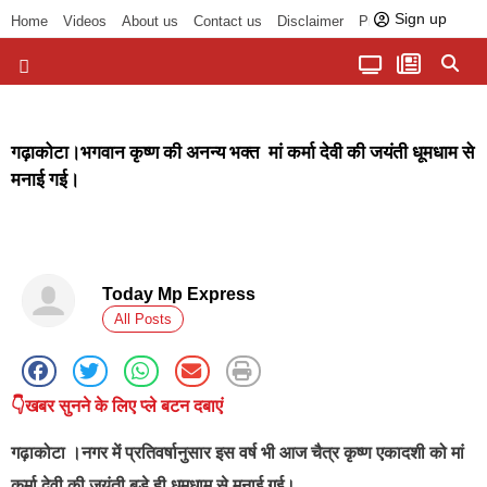
Sign up
Home
Videos
About us
Contact us
Disclaimer
Privacy Policy
पॉलिटिकल तड़का
चौपाल से भोपाल तक
सागर लोकसभा क्षेत्र
बुंदेलखंड की खबरें
हमारा अखबार
धर्म और आध्यात्म
गढ़ाकोटा।भगवान कृष्ण की अनन्य भक्त मां कर्मा देवी की जयंती धूमधाम से
मनाई गई।
Today Mp Express
All Posts
👇खबर सुनने के लिए प्ले बटन दबाएं
गढ़ाकोटा
।नगर में प्रतिवर्षानुसार इस वर्ष भी आज चैत्र कृष्ण एकादशी को मां
कर्मा देवी की जयंती बड़े ही धूमधाम से मनाई गई।