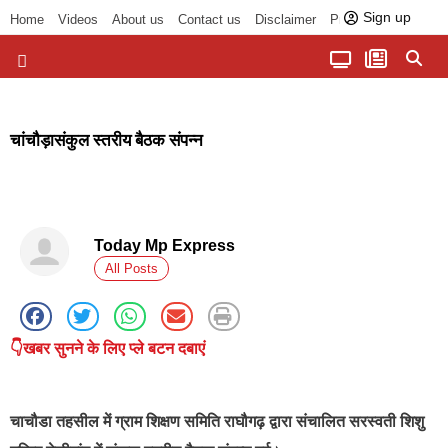
Sign up
Home
Videos
About us
Contact us
Disclaimer
Privacy Policy
पॉलिटिकल तड़का
चौपाल से भोपाल तक
सागर लोकसभा क्षेत्र
बुंदेलखंड की खबरें
हमारा अखबार
धर्म और आध्यात्म
चांचौड़ासंकुल स्तरीय बैठक संपन्न
Today Mp Express
All Posts
👇खबर सुनने के लिए प्ले बटन दबाएं
चाचौडा
तहसील में ग्राम शिक्षण समिति राघौगढ़ द्वारा संचालित सरस्वती शिशु