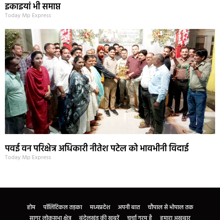
इकाइयां भी समाप्त
Today Mp Express
पवई वन परिक्षेत्र अधिकारी नीतेश पटेल को भावभीनी विदाई
Today Mp Express
होम
पॉलिटिकल तड़का
मध्यप्रदेश
अपनी बात
चौपाल से भोपाल तक
सागर लोकसभा क्षेत्र
बुंदेलखंड की खबरें
चर्चा गरम है
हमारा अखबार