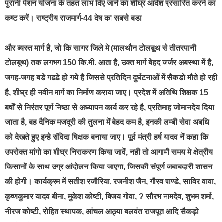
पुरानी पेंशन योजना के तहत लाभ दिए जाने का शीघ्र आदेश प्रसारित करने का
कष्ट करें। राष्ट्रीय राजमार्ग-44 देष का सबसे बडा
और ब्यस्त मार्ग है, जो कि सागर जिले मे (मालथौन टोलबूथ से तीतरपानी
टोलबूथ) तक लगभग 150 कि.मी. आता है, उक्त मार्ग बेहद जर्जर अबस्था में है,
जगह-जगह बडे गढढे हो गये है जिससे प्रतिदिन दुर्घटनाओं में सैकडो मौते हो रही
है, शीघ्र ही नवीन मार्ग का निर्माण कराया जाए। प्रदेश में अतिथि शिक्षक 15
बर्षों से निरंतर पूर्ण निष्ठा से अध्यापन कार्य कर रहे है, प्रतिमाह जोमानदेय दिया
जाता है, बह दैनिक मजदूरी की तुलना में बेहद कम है, इनकी लम्बी सेवा अबधि
को देखते हुए इन्हे संविदा षिक्षक बनाया जाए। पूर्व मंत्री हर्ष यादव नें कहा कि
उपरोक्त मांगो का शीघ्र निराकरण किया जावें, नही तो आगामी समय मे क्षेत्रीय
किसानों के साथ उग्र आंदोलन किया जाएगा, जिसकी संपूर्ण जबाबदारी शासन
की होगी। कार्यक्रम में सतीश रजौरिया, रजनीश जैन, गौरव पाण्डे, साविर वावा,
कृष्णकुमार यादव बीना, मुकेश कोष्टी, बिजय गोवा, ? सौरभ नामदेव, शुभम शर्मा,
नीरज कोष्टी, रोहित स्थापक, आंचल आठ्या बलवंत राजपूत आदि सैकड़ो