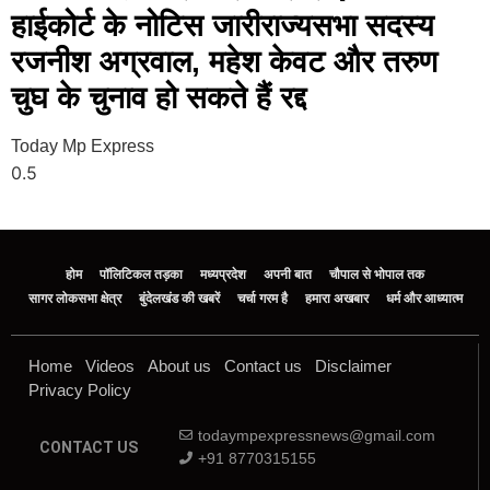
हाईकोर्ट के नोटिस जारीराज्यसभा सदस्य
रजनीश अग्रवाल, महेश केवट और तरुण
चुघ के चुनाव हो सकते हैं रद्द
Today Mp Express
होम
पॉलिटिकल तड़का
मध्यप्रदेश
अपनी बात
चौपाल से भोपाल तक
सागर लोकसभा क्षेत्र
बुंदेलखंड की खबरें
चर्चा गरम है
हमारा अखबार
धर्म और आध्यात्म
Home
Videos
About us
Contact us
Disclaimer
Privacy Policy
todaympexpressnews@gmail.com
CONTACT US
+91 8770315155