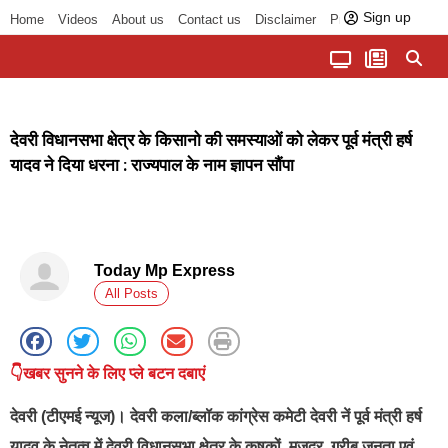
Sign up
Home
Videos
About us
Contact us
Disclaimer
Privacy Policy
पॉलिटिकल तड़का
चौपाल से भोपाल तक
सागर लोकसभा क्षेत्र
बुंदेलखंड की खबरें
हमारा अखबार
धर्म और आध्यात्म
देवरी विधानसभा क्षेत्र के किसानो की समस्याओं को लेकर पूर्व मंत्री हर्ष
यादव ने दिया धरना : राज्यपाल के नाम ज्ञापन सौंपा
Today Mp Express
All Posts
👇खबर सुनने के लिए प्ले बटन दबाएं
देवरी (टीएमई न्यूज)। देवरी कला/ब्लॉक कांग्रेस कमेटी देवरी नें पूर्व मंत्री हर्ष
यादव के नेतृत्व में देवरी विधानसभा क्षेत्र के कृषकों, मजदूर, गरीब जनता एवं