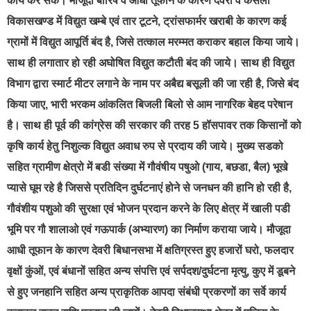
कार्य कर सके। मौजूदा बारिष व आंधी तूफान के कारण देवरी व केसली
विकासखण्ड में विद्युत खम्बे एवं तार टूटने, ट्रांसफार्मर खराबी के कारण कई
ग्रामों में विद्युत आपूर्ति बंद है, जिसे तत्काल मरम्मत कराकर बहाल किया जाये।
साथ ही लगातार हो रही अघोषित विद्युत कटौती बंद की जाये। साथ ही विद्युत
विभाग द्वारा स्मार्ट मीटर लगाने के नाम पर अबैद्य बसूली की जा रही है, जिसे बंद
किया जाए, भारी भरकम आंकलित बिजली बिलो से आम नागरिक बेहद परेषान
है। साथ ही पूर्व की कांग्रेस की सरकार की तरह 5 हॉसपावर तक किसानों को
कृषि कार्य हेतु निशुल्क विद्युत अवाध रुप से प्रदाय की जाये। मुख्य सडको
सहित ग्रामीण क्षेत्रो में बडी संख्या में गौवंषीय पषुओ (गाय, बछडा, बैल) भूखे
प्यासे घूम रहे है जिससे प्रतिदिन दुर्घटनाएं होने से जनधन की हानि हो रही है,
गौवंशीय पशुओ की सुरक्षा एवं भोजन प्रदान करने के लिए क्षेत्र में खाली पडी
भूमि पर गौ शालाओ एवं गऊपार्क (अभ्यारण) का निर्माण कराया जाये। मौजूदा
आधी तूफान के कारण देवरी बिधानसभा में क्षतिग्रस्त हुए हजारों घरो, फलदार
वृक्षों कुंओं, एवं बंधानों सहित अन्य संपत्ति एवं सर्पदश/दुर्घटना मृत्यु, कुए में डूबने
से हुए जनहानि सहित अन्य प्राकृतिक आपदा संबंधी प्रकरणों का सर्वे कार्य