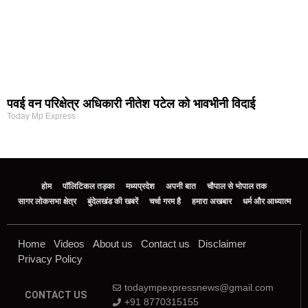
पवई वन परिक्षेत्र अधिकारी नीतेश पटेल को भावभीनी विदाई
Today Mp Express
होम
पॉलिटिकल तड़का
मध्यप्रदेश
अपनी बात
चौपाल से भोपाल तक
सागर लोकसभा क्षेत्र
बुंदेलखंड की खबरें
चर्चा गरम है
हमारा अखबार
धर्म और आध्यात्म
Home
Videos
About us
Contact us
Disclaimer
Privacy Policy
todaympexpressnews@gmail.com
CONTACT US
+91 8770315155