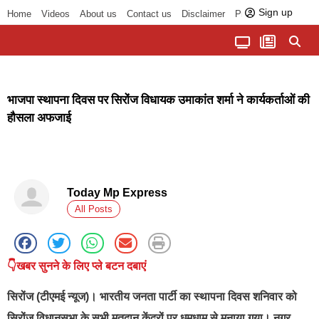
Sign up
Home
Videos
About us
Contact us
Disclaimer
Privacy Policy
पॉलिटिकल तड़का
चौपाल से भोपाल तक
सागर लोकसभा क्षेत्र
बुंदेलखंड की खबरें
हमारा अखबार
धर्म और आध्यात्म
भाजपा स्थापना दिवस पर सिरोंज विधायक उमाकांत शर्मा ने कार्यकर्ताओं की
हौसला अफजाई
Today Mp Express
All Posts
👇खबर सुनने के लिए प्ले बटन दबाएं
सिरोंज (टीएमई न्यूज)। भारतीय जनता पार्टी का स्थापना दिवस शनिवार को
सिरोंज विधानसभा के सभी मतदान केंद्रों पर धूमधाम से मनाया गया। नगर