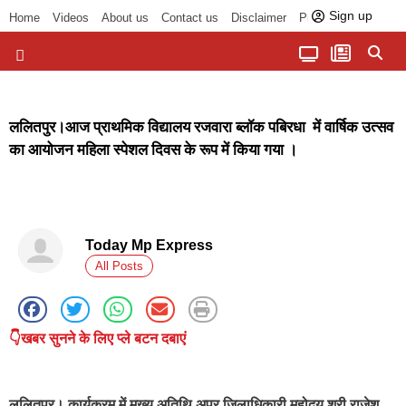
Sign up
Home
Videos
About us
Contact us
Disclaimer
Privacy Policy
पॉलिटिकल तड़का
चौपाल से भोपाल तक
सागर लोकसभा क्षेत्र
बुंदेलखंड की खबरें
हमारा अखबार
धर्म और आध्यात्म
ललितपुर।आज प्राथमिक विद्यालय रजवारा ब्लॉक पबिरधा में वार्षिक उत्सव
का आयोजन महिला स्पेशल दिवस के रूप में किया गया ।
Today Mp Express
All Posts
👇खबर सुनने के लिए प्ले बटन दबाएं
ललितपुर
। कार्यक्रम में मुख्य अतिथि अपर जिलाधिकारी महोदय श्री राजेश