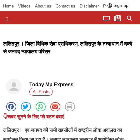
Sign up
Home
Videos
About us
Contact us
Disclaimer
Privacy Policy
पॉलिटिकल तड़का
चौपाल से भोपाल तक
सागर लोकसभा क्षेत्र
बुंदेलखंड की खबरें
हमारा अखबार
धर्म और आध्यात्म
ललितपुर । जिला विधिक सेवा प्राधिकरण, ललितपुर के तत्वाधान में दको
से जनपद न्यायालय परिसर
Today Mp Express
All Posts
👇खबर सुनने के लिए प्ले बटन दबाएं
ललितपुर
। एवं जनपद की सभी तहसीलों में राष्ट्रीय लोक अदालत का
आयोजन किया जा रहा है। जनपद न्यायालय सभागार में आयोजित लोक