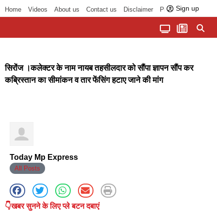
Sign up
Home
Videos
About us
Contact us
Disclaimer
Privacy Policy
पॉलिटिकल तड़का
चौपाल से भोपाल तक
सागर लोकसभा क्षेत्र
बुंदेलखंड की खबरें
हमारा अखबार
धर्म और आध्यात्म
सिरोंज ।कलेक्टर के नाम नायब तहसीलदार को सौंपा ज्ञापन सौंप कर
कब्रिस्तान का सीमांकन व तार फेंसिंग हटाए जाने की मांग
Today Mp Express
All Posts
👇खबर सुनने के लिए प्ले बटन दबाएं