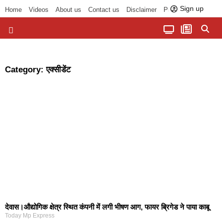
Sign up
Home
Videos
About us
Contact us
Disclaimer
Privacy Policy
पॉलिटिकल तड़का
चौपाल से भोपाल तक
सागर लोकसभा क्षेत्र
बुंदेलखंड की खबरें
हमारा अखबार
धर्म और आध्यात्म
Category: एक्सीडेंट
देवास।औद्योगिक क्षेत्र स्थित कंपनी में लगी भीषण आग, फायर ब्रिगेड ने पाया काबू
Today Mp Express