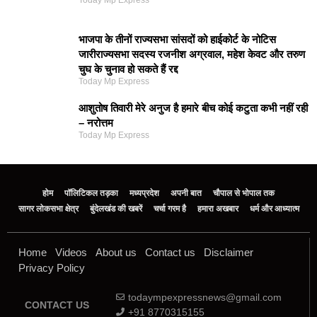
Today Mp Express
भाजपा के तीनों राज्यसभा सांसदों को हाईकोर्ट के नोटिस
जारीराज्यसभा सदस्य रजनीश अग्रवाल, महेश केवट और तरुण
चुघ के चुनाव हो सकते हैं रद्द
Today Mp Express
आशुतोष तिवारी मेरे अनुज है हमारे बीच कोई कटुता कभी नहीं रही
– नरोत्तम
Today Mp Express
होम
पॉलिटिकल तड़का
मध्यप्रदेश
अपनी बात
चौपाल से भोपाल तक
सागर लोकसभा क्षेत्र
बुंदेलखंड की खबरें
चर्चा गरम है
हमारा अखबार
धर्म और आध्यात्म
Home
Videos
About us
Contact us
Disclaimer
Privacy Policy
todaympexpressnews@gmail.com
CONTACT US
+91 8770315155