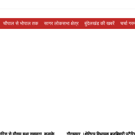
चौपाल से भोपाल तक
सागर लोकसभा क्षेत्र
बुंदेलखंड की खबरें
चर्चा गरम
रिस से मौसम हुआ सुहावना ,कडाके
गौरझामर ।क्षेत्रिय विधायक बृजबिहारी पटैरिय