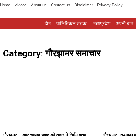
Home
Videos
About us
Contact us
Disclaimer
Privacy Policy
होम
पॉलिटिकल तड़का
मध्यप्रदेश
अपनी बात
Category: गौरझामर समाचार
गौरझामर। कार चालक युवक की सागर मे निर्मम हत्या ,
गौरझामर ।झमाझम वा