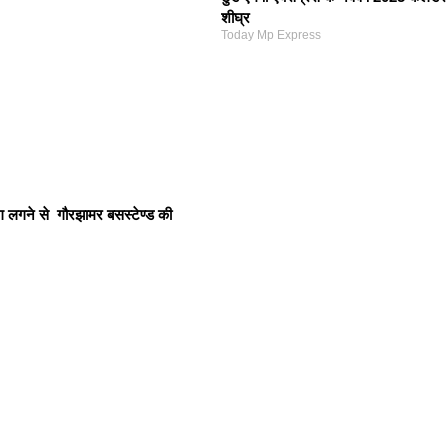
शीघ्र
Today Mp Express
लगने से गौरझामर बसस्टेण्ड की