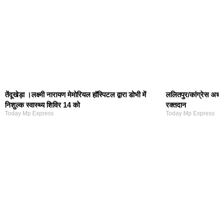
तेंदूखेड़ा ।लक्ष्मी नारायण मेमोरियल हॉस्पिटल द्वारा डोभी में
ललितपुर/कांग्रेस अध्
निशुल्क स्वास्थ्य शिविर 14 को
रक्तदान
Today Mp Express
Today Mp Express