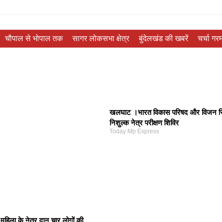
चौपाल से भोपाल तक
सागर लोकसभा क्षेत्र
बुंदेलखंड की खबरें
चर्चा गरम
खलघाट ।भारत विकास परिषद और विजन स्प्रि
निशुल्क नेत्र परीक्षण शिविर
Today Mp Express
हिला के नेत्र दान चार लोगों की