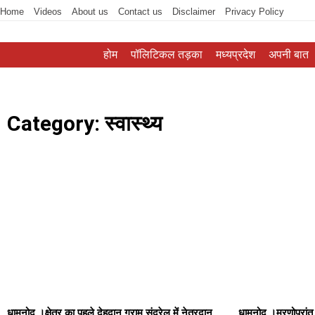
Home
Videos
About us
Contact us
Disclaimer
Privacy Policy
होम
पॉलिटिकल तड़का
मध्यप्रदेश
अपनी बात
Category: स्वास्थ्य
धामनोद ।क्षेत्र का पहले देहदान ग्राम सुंद्रेल में नेत्रदान
धामनोद ।मरणोपरांत म