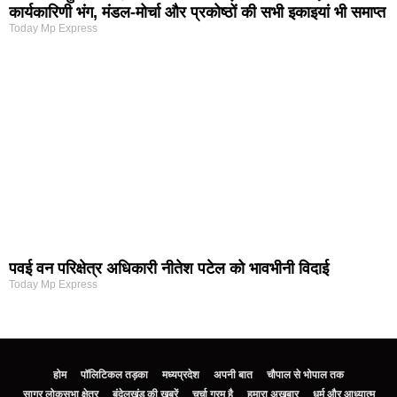
कार्यकारिणी भंग, मंडल-मोर्चा और प्रकोष्ठों की सभी इकाइयां भी समाप्त
Today Mp Express
पवई वन परिक्षेत्र अधिकारी नीतेश पटेल को भावभीनी विदाई
Today Mp Express
होम
पॉलिटिकल तड़का
मध्यप्रदेश
अपनी बात
चौपाल से भोपाल तक
सागर लोकसभा क्षेत्र
बुंदेलखंड की खबरें
चर्चा गरम है
हमारा अखबार
धर्म और आध्यात्म