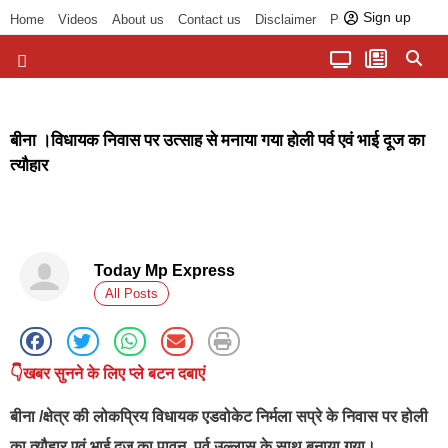
Sign up
Home
Videos
About us
Contact us
Disclaimer
Privacy Policy
पॉलिटिकल तड़का
चौपाल से भोपाल तक
सागर लोकसभा क्षेत्र
बुंदेलखंड की खबरें
हमारा अखबार
धर्म और आध्यात्म
बीना ।विधायक निवास पर उत्साह से मनाया गया होली पर्व एवं भाई दूज का
त्यौहार
Today Mp Express
All Posts
👇खबर सुनने के लिए प्ले बटन दबाएं
बीना
/क्षेत्र की लोकप्रिय विधायक एडवोकेट निर्मला सप्रे के निवास पर होली
का त्यौहार एवं भाई दूज का पावन पर्व उल्लास के साथ बनाया गया।