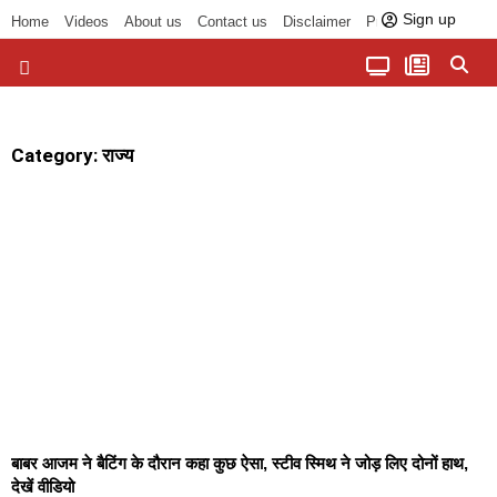
Sign up
Home
Videos
About us
Contact us
Disclaimer
Privacy Policy
पॉलिटिकल तड़का
चौपाल से भोपाल तक
सागर लोकसभा क्षेत्र
बुंदेलखंड की खबरें
हमारा अखबार
धर्म और आध्यात्म
Category: राज्य
बाबर आजम ने बैटिंग के दौरान कहा कुछ ऐसा, स्टीव स्मिथ ने जोड़ लिए दोनों हाथ,
देखें वीडियो