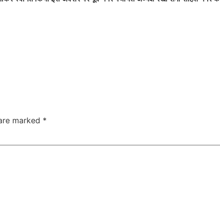
 are marked
*