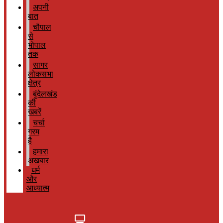
अपनी
बात
चौपाल
से
भोपाल
तक
सागर
लोकसभा
क्षेत्र
बुंदेलखंड
की
खबरें
चर्चा
गरम
है
हमारा
अखबार
धर्म
और
आध्यात्म