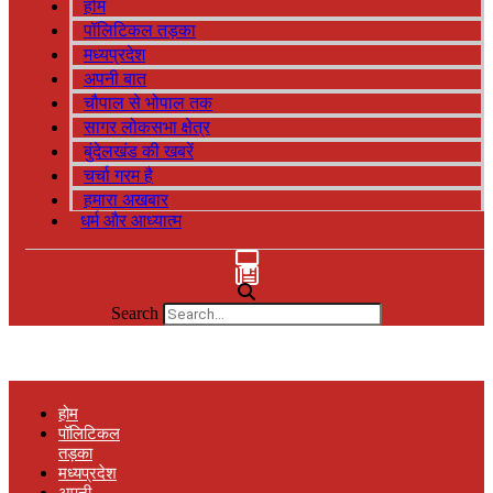
होम
पॉलिटिकल तड़का
मध्यप्रदेश
अपनी बात
चौपाल से भोपाल तक
सागर लोकसभा क्षेत्र
बुंदेलखंड की खबरें
चर्चा गरम है
हमारा अखबार
धर्म और आध्यात्म
Search
होम
पॉलिटिकल
तड़का
मध्यप्रदेश
अपनी