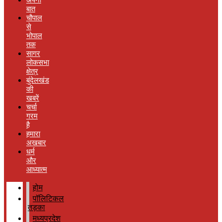
बात
चौपाल
से
भोपाल
तक
सागर
लोकसभा
क्षेत्र
बुंदेलखंड
की
खबरें
चर्चा
गरम
है
हमारा
अखबार
धर्म
और
आध्यात्म
होम
पॉलिटिकल
तड़का
मध्यप्रदेश