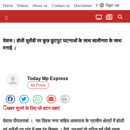
Sign up
Home
Videos
About us
Contact us
Disclaimer
Privacy Policy
पॉलिटिकल तड़का
चौपाल से भोपाल तक
सागर लोकसभा क्षेत्र
बुंदेलखंड की खबरें
हमारा अखबार
धर्म और आध्यात्म
देवास। होली धुलेंडी पर कुछ छुटपुट घटनाओं के साथ सालीनता के साथ
मनाई ।
Today Mp Express
All Posts
👇खबर सुनने के लिए प्ले बटन दबाएं
देवास पीपलरावां ।
गत दिवस नगर सहित आसपास के ग्रामीण क्षेत्रों में होली
एवं धूलेंडी पर गांव में खूब रंग बिखरा । वैसे घटनाएं तो घटित हुई जैसे ग्राम