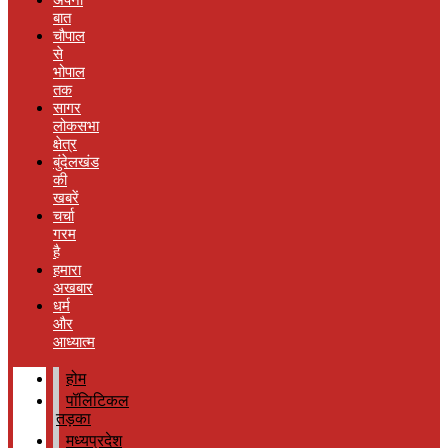
बात
चौपाल
से
भोपाल
तक
सागर
लोकसभा
क्षेत्र
बुंदेलखंड
की
खबरें
चर्चा
गरम
है
हमारा
अखबार
धर्म
और
आध्यात्म
होम
पॉलिटिकल
तड़का
मध्यप्रदेश