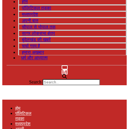
होम
पॉलिटिकल तड़का
मध्यप्रदेश
अपनी बात
चौपाल से भोपाल तक
सागर लोकसभा क्षेत्र
बुंदेलखंड की खबरें
चर्चा गरम है
हमारा अखबार
धर्म और आध्यात्म
Search
होम
पॉलिटिकल
तड़का
मध्यप्रदेश
अपनी