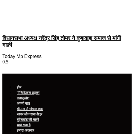
विधानसभा अध्यक्ष नरेंद्र सिंह तोमर ने कुशवाहा समाज से मांगी
माफ़ी
Today Mp Express
होम
पॉलिटिकल तड़का
मध्यप्रदेश
अपनी बात
चौपाल से भोपाल तक
सागर लोकसभा क्षेत्र
बुंदेलखंड की खबरें
चर्चा गरम है
हमारा अखबार