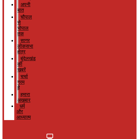
अपनी
बात
चौपाल
से
भोपाल
तक
सागर
लोकसभा
क्षेत्र
बुंदेलखंड
की
खबरें
चर्चा
गरम
है
हमारा
अखबार
धर्म
और
आध्यात्म