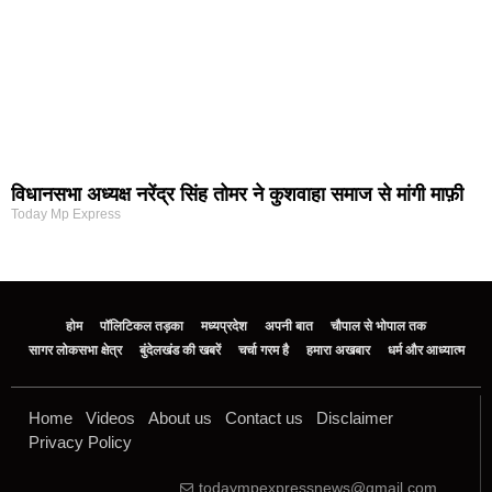
विधानसभा अध्यक्ष नरेंद्र सिंह तोमर ने कुशवाहा समाज से मांगी माफ़ी
Today Mp Express
होम
पॉलिटिकल तड़का
मध्यप्रदेश
अपनी बात
चौपाल से भोपाल तक
सागर लोकसभा क्षेत्र
बुंदेलखंड की खबरें
चर्चा गरम है
हमारा अखबार
धर्म और आध्यात्म
Home
Videos
About us
Contact us
Disclaimer
Privacy Policy
todaympexpressnews@gmail.com