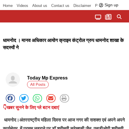
Sign up
Home
Videos
About us
Contact us
Disclaimer
Privacy Policy
पॉलिटिकल तड़का
चौपाल से भोपाल तक
सागर लोकसभा क्षेत्र
बुंदेलखंड की खबरें
हमारा अखबार
धर्म और आध्यात्म
धामनोद । मानव अधिकार आयोग क्राइम कंट्रोल ग्रुप धामनोद शाखा के
सदस्यों ने
Today Mp Express
All Posts
👇खबर सुनने के लिए प्ले बटन दबाएं
धामनोद
।अंतरराष्ट्रीय महिला दिवस पर आज नगर की सशक्त एवं अपने अपने
कार्यक्षेत्र में परचम लहराने पर डॉ श्रीमती सुरेखासी जैन, एसडीओपी श्रीमती