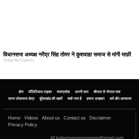
विधानसभा अध्यक्ष नरेंद्र सिंह तोमर ने कुशवाहा समाज से मांगी माफ़ी
Today Mp Express
होम
पॉलिटिकल तड़का
मध्यप्रदेश
अपनी बात
चौपाल से भोपाल तक
सागर लोकसभा क्षेत्र
बुंदेलखंड की खबरें
चर्चा गरम है
हमारा अखबार
धर्म और आध्यात्म
Home
Videos
About us
Contact us
Disclaimer
Privacy Policy
todaympexpressnews@gmail.com