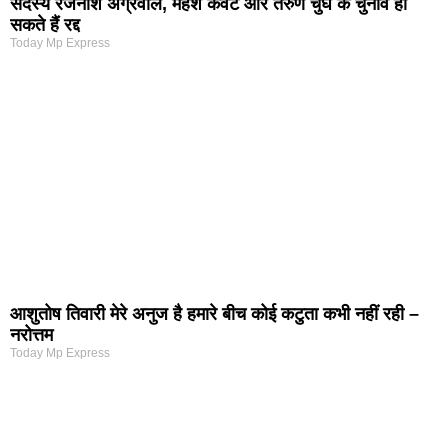
सदस्य रजनीश अग्रवाल, महेश केवट और तरुण चुघ के चुनाव हो
सकते हैं रद्द
Today Mp Express
आशुतोष तिवारी मेरे अनुज है हमारे बीच कोई कटुता कभी नहीं रही –
नरोत्तम
Today Mp Express